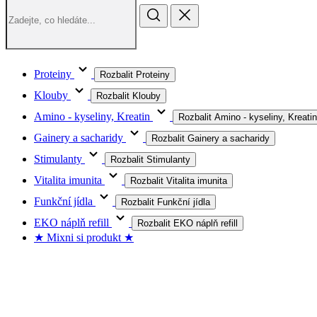
Proteiny
Rozbalit Proteiny
Klouby
Rozbalit Klouby
Amino - kyseliny, Kreatin
Rozbalit Amino - kyseliny, Kreatin
Gainery a sacharidy
Rozbalit Gainery a sacharidy
Stimulanty
Rozbalit Stimulanty
Vitalita imunita
Rozbalit Vitalita imunita
Funkční jídla
Rozbalit Funkční jídla
EKO náplň refill
Rozbalit EKO náplň refill
★ Mixni si produkt ★