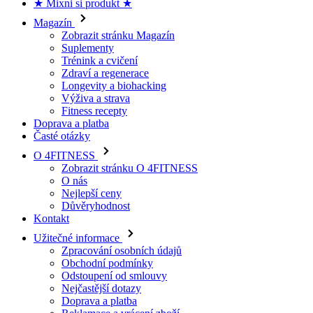
Zobrazit stránku Magazín
Suplementy
Trénink a cvičení
Zdraví a regenerace
Longevity a biohacking
Výživa a strava
Fitness recepty
Doprava a platba
Časté otázky
O 4FITNESS
Zobrazit stránku O 4FITNESS
O nás
Nejlepší ceny
Důvěryhodnost
Kontakt
Užitečné informace
Zpracování osobních údajů
Obchodní podmínky
Odstoupení od smlouvy
Nejčastější dotazy
Doprava a platba
Reklamace a vrácení zboží
O 4fitness