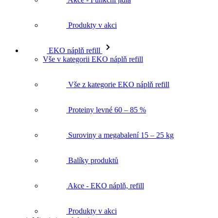
Produkty v akci
EKO náplň refill
Vše v kategorii EKO náplň refill
Vše z kategorie EKO náplň refill
Proteiny levné 60 – 85 %
Suroviny a megabalení 15 – 25 kg
Balíky produktů
Akce - EKO náplň, refill
Produkty v akci
★ Mixni si produkt ★
Magazín