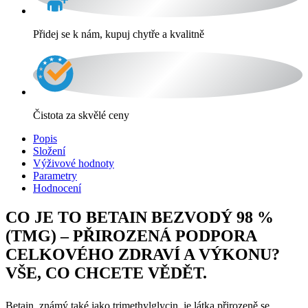
Přidej se k nám, kupuj chytře a kvalitně
Čistota za skvělé ceny
Popis
Složení
Výživové hodnoty
Parametry
Hodnocení
CO JE TO BETAIN BEZVODÝ 98 %
(TMG) – PŘIROZENÁ PODPORA
CELKOVÉHO ZDRAVÍ A VÝKONU?
VŠE, CO CHCETE VĚDĚT.
Betain, známý také jako trimethylglycin, je látka přirozeně se
vyskytující v některých potravinách, jako jsou červená řepa, špenát,