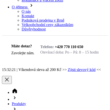
O nás
Kontakt
Podniková prodejna v Brně
Velkoobchodní ceny zákazníkům
Důvěryhodnost
Zavolejte nám.
Máte dotaz?
Telefon:
+420 770 110 650
Otevírací doba:
Po – Pá: 8 – 15 hodin
Zavolejte nám.
15:32:21
| Víkendová sleva až 200 Kč >>
Zjisti slevový kód
<<
Produkty
Amino - kyseliny, Kreatin