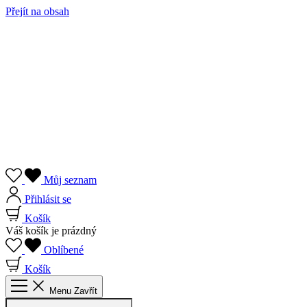
Přejít na obsah
Můj seznam
Přihlásit se
Košík
Váš košík je prázdný
Oblíbené
Košík
Menu
Zavřít