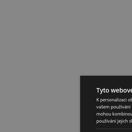
Tyto webové
K personalizaci 
vašem používání n
mohou kombinovat
používání jejich 