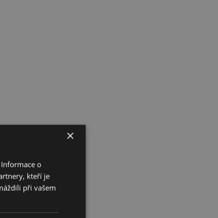
×
 Informace o
tnery, kteří je
máždili při vašem