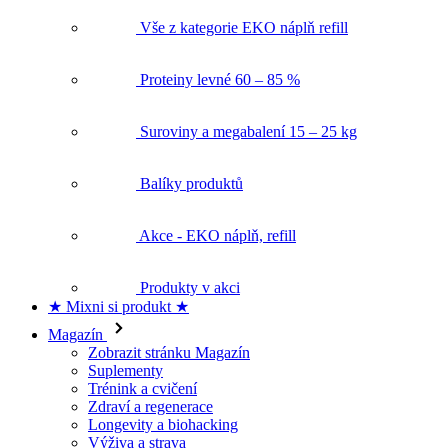
Proteiny levné 60 – 85 %
Suroviny a megabalení 15 – 25 kg
Balíky produktů
Akce - EKO náplň, refill
Produkty v akci
★ Mixni si produkt ★
Magazín
Zobrazit stránku Magazín
Suplementy
Trénink a cvičení
Zdraví a regenerace
Longevity a biohacking
Výživa a strava
Fitness recepty
Doprava a platba