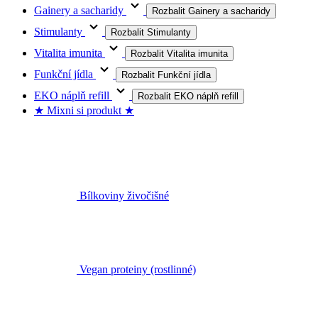
Gainery a sacharidy
Rozbalit Gainery a sacharidy
Stimulanty
Rozbalit Stimulanty
Vitalita imunita
Rozbalit Vitalita imunita
Funkční jídla
Rozbalit Funkční jídla
EKO náplň refill
Rozbalit EKO náplň refill
★ Mixni si produkt ★
Bílkoviny živočišné
Vegan proteiny (rostlinné)