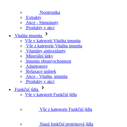
Nootropika
Extrakty
Akce - Stimulanty
Produkty v akci
Vitalita imunita
Vše v kategorii Vitalita imunita
Vše z kategorie Vitalita imunita
Vitamíny antioxidanty
Minerální látky
Imunita obranyschopnost
Adaptogeny
Relaxace spánek
Akce - Vitalita, imunita
Produkty v akci
Funkční jídla
Vše v kategorii Funkční jídla
Vše z kategorie Funkční jídla
Slaná funkční proteinová jídla