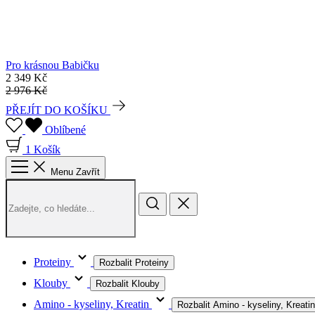
Pro krásnou Babičku
2 349 Kč
2 976 Kč
PŘEJÍT DO KOŠÍKU
Oblíbené
1
Košík
Menu
Zavřít
Proteiny
Rozbalit Proteiny
Klouby
Rozbalit Klouby
Amino - kyseliny, Kreatin
Rozbalit Amino - kyseliny, Kreatin