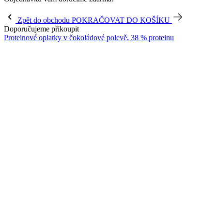
Zpět do obchodu
POKRAČOVAT DO KOŠÍKU
Doporučujeme přikoupit
Proteinové oplatky v čokoládové polevě, 38 % proteinu