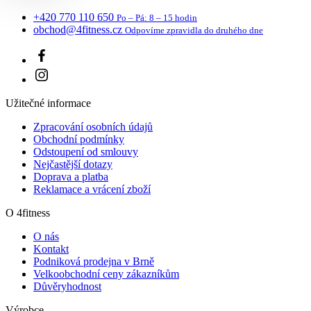
obchod@4fitness.cz
Odpovíme zpravidla do druhého dne
Užitečné informace
Zpracování osobních údajů
Obchodní podmínky
Odstoupení od smlouvy
Nejčastější dotazy
Doprava a platba
Reklamace a vrácení zboží
O 4fitness
O nás
Kontakt
Podniková prodejna v Brně
Velkoobchodní ceny zákazníkům
Důvěryhodnost
Výrobce
4FITNESS s.r.o.