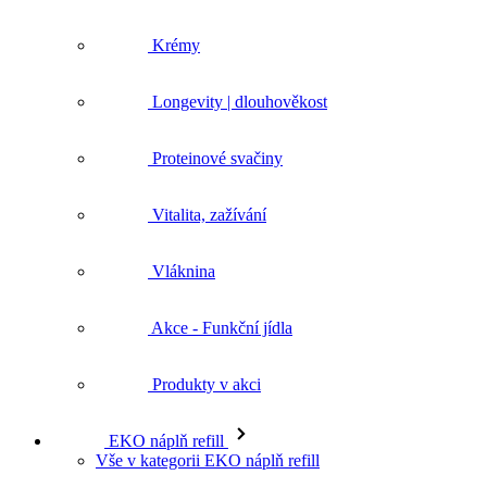
Krémy
Longevity | dlouhověkost
Proteinové svačiny
Vitalita, zažívání
Vláknina
Akce - Funkční jídla
Produkty v akci
EKO náplň refill
Vše v kategorii EKO náplň refill
Vše z kategorie EKO náplň refill