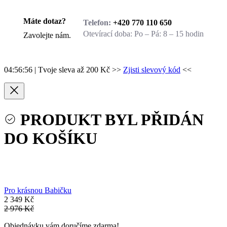
Máte dotaz?
Telefon:
+420 770 110 650
Otevírací doba:
Po – Pá: 8 – 15 hodin
Zavolejte nám.
04:56:56
| Tvoje sleva až 200 Kč >>
Zjisti slevový kód
<<
PRODUKT BYL PŘIDÁN
DO KOŠÍKU
Pro krásnou Babičku
2 349 Kč
2 976 Kč
Objednávku vám doručíme zdarma!