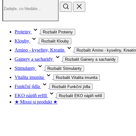
Proteiny
Rozbalit Proteiny
Klouby
Rozbalit Klouby
Amino - kyseliny, Kreatin
Rozbalit Amino - kyseliny, Kreatin
Gainery a sacharidy
Rozbalit Gainery a sacharidy
Stimulanty
Rozbalit Stimulanty
Vitalita imunita
Rozbalit Vitalita imunita
Funkční jídla
Rozbalit Funkční jídla
EKO náplň refill
Rozbalit EKO náplň refill
★ Mixni si produkt ★