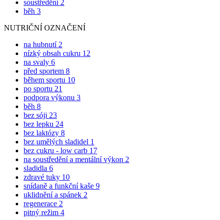
NUTRIČNÍ OZNAČENÍ
na hubnutí
2
nízký obsah cukru
12
na svaly
6
před sportem
8
během sportu
10
po sportu
21
podpora výkonu
3
běh
8
bez sóji
23
bez lepku
24
bez laktózy
8
bez umělých sladidel
1
bez cukru - low carb
17
na soustředění a mentální výkon
2
sladidla
6
zdravé tuky
10
snídaně a funkční kaše
9
uklidnění a spánek
2
regenerace
2
pitný režim
4
Zobrazit všechny
Skrýt