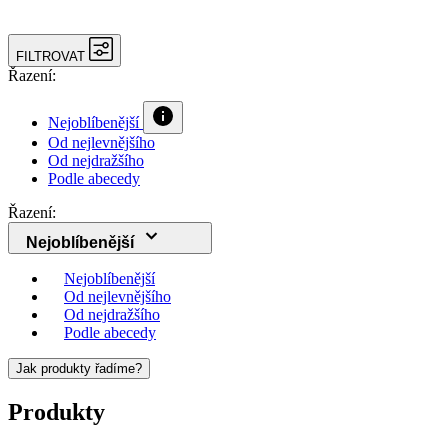
FILTROVAT
Řazení:
Nejoblíbenější
Od nejlevnějšího
Od nejdražšího
Podle abecedy
Řazení:
Nejoblíbenější
Nejoblíbenější
Od nejlevnějšího
Od nejdražšího
Podle abecedy
Jak produkty řadíme?
Produkty
4FITNESS Směs na energetický gel | Jahoda | 1,5 kg