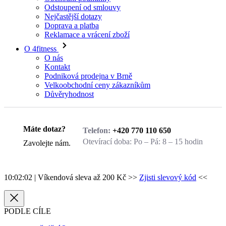
Doprava a platba
Reklamace a vrácení zboží
O 4fitness
O nás
Kontakt
Podniková prodejna v Brně
Velkoobchodní ceny zákazníkům
Důvěryhodnost
Zavolejte nám.
Máte dotaz?
Telefon:
+420 770 110 650
Otevírací doba:
Po – Pá: 8 – 15 hodin
Zavolejte nám.
10:02:02
| Víkendová sleva až 200 Kč >>
Zjisti slevový kód
<<
PODLE CÍLE
soustředění
2
běh
3