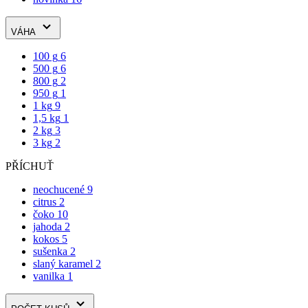
VÁHA
100 g
6
500 g
6
800 g
2
950 g
1
1 kg
9
1,5 kg
1
2 kg
3
3 kg
2
PŘÍCHUŤ
neochucené
9
citrus
2
čoko
10
jahoda
2
kokos
5
sušenka
2
slaný karamel
2
vanilka
1
POČET KUSŮ