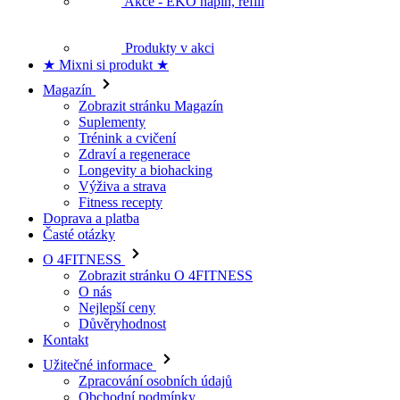
Produkty v akci
★ Mixni si produkt ★
Magazín
Zobrazit stránku Magazín
Suplementy
Trénink a cvičení
Zdraví a regenerace
Longevity a biohacking
Výživa a strava
Fitness recepty
Doprava a platba
Časté otázky
O 4FITNESS
Zobrazit stránku O 4FITNESS
O nás
Nejlepší ceny
Důvěryhodnost
Kontakt
Užitečné informace
Zpracování osobních údajů
Obchodní podmínky
Odstoupení od smlouvy
Nejčastější dotazy