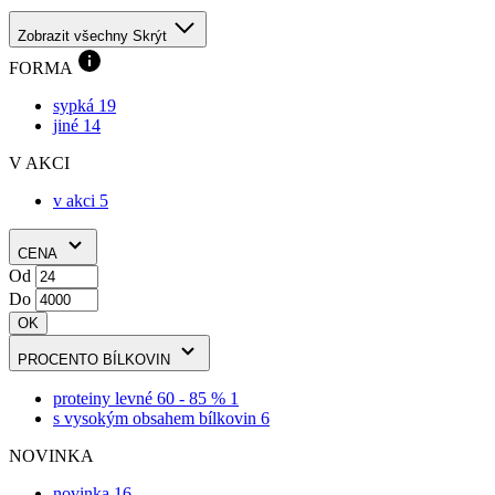
FORMA
sypká
19
jiné
14
V AKCI
v akci
5
CENA
Od
Do
OK
PROCENTO BÍLKOVIN
proteiny levné 60 - 85 %
1
s vysokým obsahem bílkovin
6
NOVINKA
novinka
16