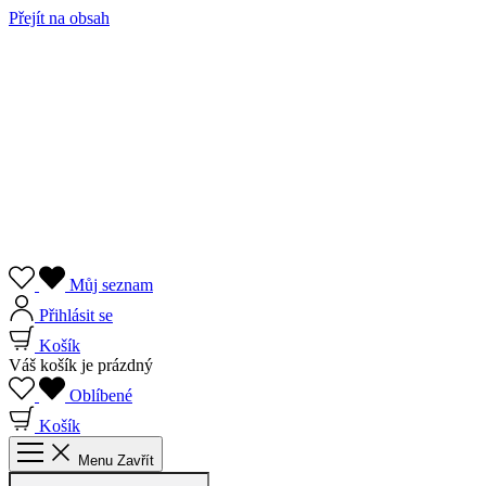
Přejít na obsah
Můj seznam
Přihlásit se
Košík
Váš košík je prázdný
Oblíbené
Košík
Menu
Zavřít