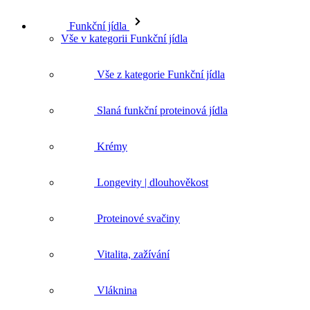
Funkční jídla
Vše v kategorii Funkční jídla
Vše z kategorie Funkční jídla
Slaná funkční proteinová jídla
Krémy
Longevity | dlouhověkost
Proteinové svačiny
Vitalita, zažívání
Vláknina
Akce - Funkční jídla