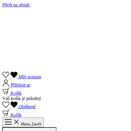
Přejít na obsah
Můj seznam
Přihlásit se
Košík
Váš košík je prázdný
Oblíbené
Košík
Menu
Zavřít