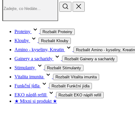
Proteiny
Rozbalit Proteiny
Klouby
Rozbalit Klouby
Amino - kyseliny, Kreatin
Rozbalit Amino - kyseliny, Kreatin
Gainery a sacharidy
Rozbalit Gainery a sacharidy
Stimulanty
Rozbalit Stimulanty
Vitalita imunita
Rozbalit Vitalita imunita
Funkční jídla
Rozbalit Funkční jídla
EKO náplň refill
Rozbalit EKO náplň refill
★ Mixni si produkt ★