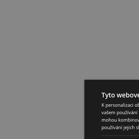
Tyto webové
K personalizaci 
vašem používání n
mohou kombinovat
používání jejich 