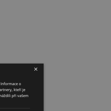
×
 Informace o
tnery, kteří je
máždili při vašem