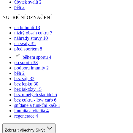
NUTRIČNÍ OZNAČENÍ
na hubnutí
13
nízký obsah cukru
7
náhrady stravy
10
na svaly
35
před sportem
8
během sportu
4
po sportu
38
podpora imunity
2
běh
2
bez sóji
32
bez lepku
30
bez laktózy
15
bez umělých sladidel
5
bez cukru - low carb
6
snídaně a funkční kaše
1
imunita a vitalita
4
regenerace
4
Zobrazit všechny
Skrýt
FORMA