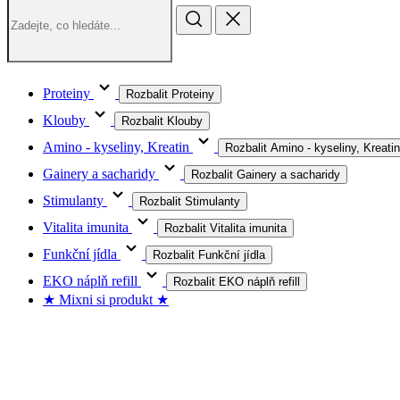
Proteiny
Rozbalit Proteiny
Klouby
Rozbalit Klouby
Amino - kyseliny, Kreatin
Rozbalit Amino - kyseliny, Kreatin
Gainery a sacharidy
Rozbalit Gainery a sacharidy
Stimulanty
Rozbalit Stimulanty
Vitalita imunita
Rozbalit Vitalita imunita
Funkční jídla
Rozbalit Funkční jídla
EKO náplň refill
Rozbalit EKO náplň refill
★ Mixni si produkt ★