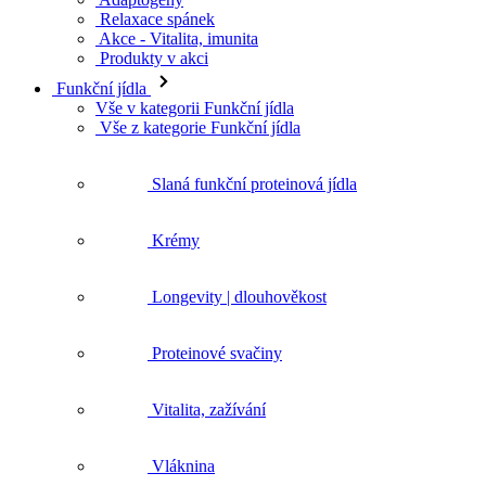
Relaxace spánek
Akce - Vitalita, imunita
Produkty v akci
Funkční jídla
Vše v kategorii Funkční jídla
Vše z kategorie Funkční jídla
Slaná funkční proteinová jídla
Krémy
Longevity | dlouhověkost
Proteinové svačiny
Vitalita, zažívání
Vláknina
Akce - Funkční jídla