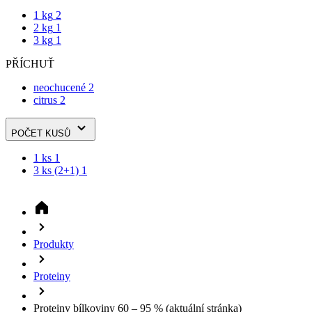
2 kg
1
3 kg
1
PŘÍCHUŤ
neochucené
2
citrus
2
POČET KUSŮ
1 ks
1
3 ks (2+1)
1
Produkty
Proteiny
Proteiny bílkoviny 60 – 95 %
(aktuální stránka)