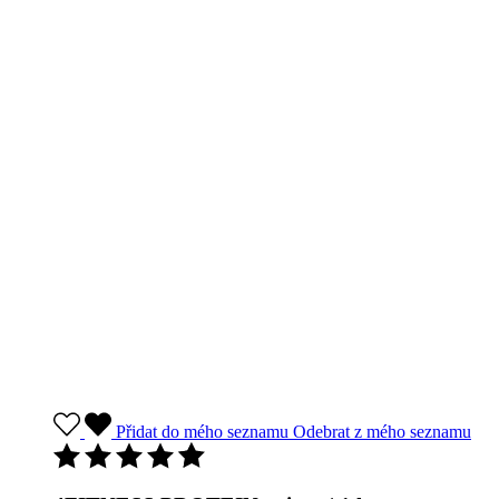
Přidat do mého seznamu
Odebrat z mého seznamu
4FITNESS PROTEIN twister | 1 kg