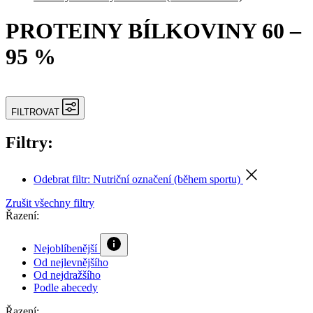
PROTEINY BÍLKOVINY 60 –
95 %
FILTROVAT
Filtry:
Odebrat filtr:
Nutriční označení (během sportu)
Zrušit všechny filtry
Řazení:
Nejoblíbenější
Od nejlevnějšího
Od nejdražšího
Podle abecedy
Řazení:
Nejoblíbenější