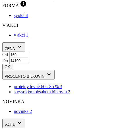
sypká
4
V AKCI
v akci
1
CENA
Od
Do
OK
PROCENTO BÍLKOVIN
proteiny levné 60 - 85 %
3
s vysokým obsahem bílkovin
2
NOVINKA
novinka
2
VÁHA
1 kg
2