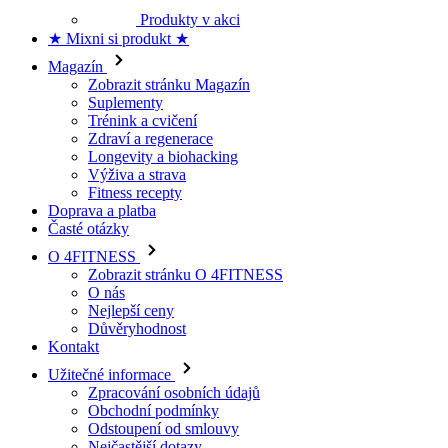
★ Mixni si produkt ★
Magazín
Zobrazit stránku Magazín
Suplementy
Trénink a cvičení
Zdraví a regenerace
Longevity a biohacking
Výživa a strava
Fitness recepty
Doprava a platba
Časté otázky
O 4FITNESS
Zobrazit stránku O 4FITNESS
O nás
Nejlepší ceny
Důvěryhodnost
Kontakt
Užitečné informace
Zpracování osobních údajů
Obchodní podmínky
Odstoupení od smlouvy
Nejčastější dotazy
Doprava a platba