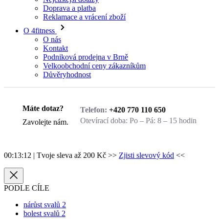
Reklamace a vrácení zboží
O 4fitness
O nás
Kontakt
Podniková prodejna v Brně
Velkoobchodní ceny zákazníkům
Důvěryhodnost
Zavolejte nám.
Máte dotaz?
Telefon:
+420 770 110 650
Otevírací doba:
Po – Pá: 8 – 15 hodin
Zavolejte nám.
00:13:12
| Tvoje sleva až 200 Kč >>
Zjisti slevový kód
<<
PODLE CÍLE
nárůst svalů
2
bolest svalů
2
úbytek svalů
2
běh
2