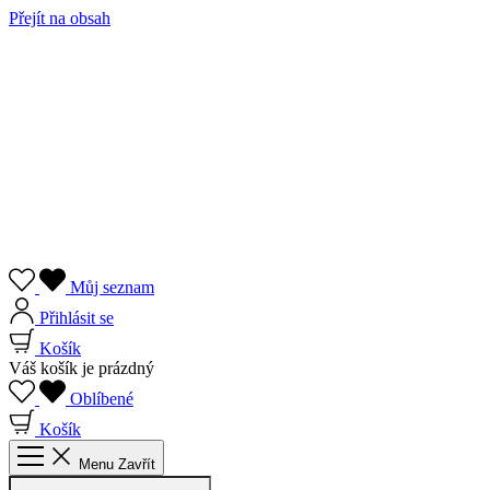
Přejít na obsah
Můj seznam
Přihlásit se
Košík
Váš košík je prázdný
Oblíbené
Košík
Menu
Zavřít