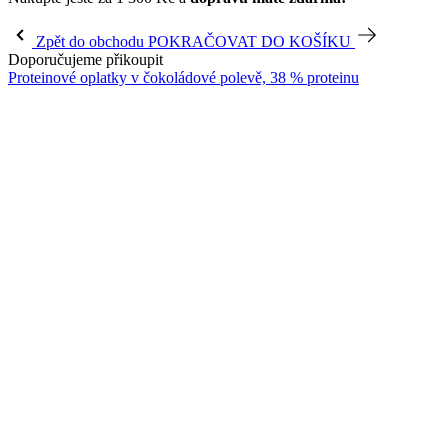
Zpět do obchodu
POKRAČOVAT DO KOŠÍKU
Doporučujeme přikoupit
Proteinové oplatky v čokoládové polevě, 38 % proteinu