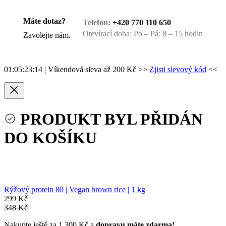
Máte dotaz?
Telefon:
+420 770 110 650
Otevírací doba:
Po – Pá: 8 – 15 hodin
Zavolejte nám.
01:05:23:14
| Víkendová sleva až 200 Kč >>
Zjisti slevový kód
<<
PRODUKT BYL PŘIDÁN
DO KOŠÍKU
Rýžový protein 80 | Vegan brown rice | 1 kg
299 Kč
348 Kč
Nakupte ještě za 1 300 Kč a
dopravu máte zdarma!