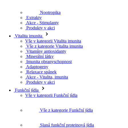
Nootropika
Extrakty
Akce - Stimulanty
Produkty v akci
Vitalita imunita
Vše v kategorii Vitalita imunita
Vše z kategorie Vitalita imunita
Vitamíny antioxidanty
Minerální látky
Imunita obranyschopnost
Adaptogeny
Relaxace spánek
Akce - Vitalita, imunita
Produkty v akci
Funkční jídla
Vše v kategorii Funkční jídla
Vše z kategorie Funkční jídla
Slaná funkční proteinová jídla