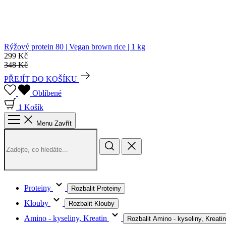
Rýžový protein 80 | Vegan brown rice | 1 kg
299 Kč
348 Kč
PŘEJÍT DO KOŠÍKU
Oblíbené
1
Košík
Menu
Zavřít
Proteiny
Rozbalit Proteiny
Klouby
Rozbalit Klouby
Amino - kyseliny, Kreatin
Rozbalit Amino - kyseliny, Kreatin