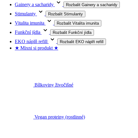
Gainery a sacharidy
Rozbalit Gainery a sacharidy
Stimulanty
Rozbalit Stimulanty
Vitalita imunita
Rozbalit Vitalita imunita
Funkční jídla
Rozbalit Funkční jídla
EKO náplň refill
Rozbalit EKO náplň refill
★ Mixni si produkt ★
Bílkoviny živočišné
Vegan proteiny (rostlinné)