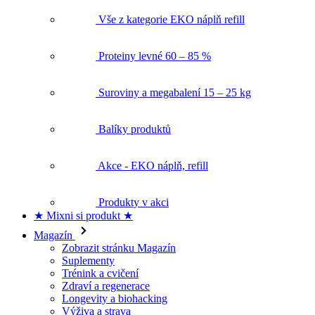
Proteiny levné 60 – 85 %
Suroviny a megabalení 15 – 25 kg
Balíky produktů
Akce - EKO náplň, refill
Produkty v akci
★ Mixni si produkt ★
Magazín
Zobrazit stránku Magazín
Suplementy
Trénink a cvičení
Zdraví a regenerace
Longevity a biohacking
Výživa a strava
Fitness recepty
Doprava a platba