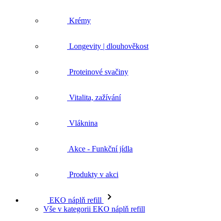
Krémy
Longevity | dlouhověkost
Proteinové svačiny
Vitalita, zažívání
Vláknina
Akce - Funkční jídla
Produkty v akci
EKO náplň refill
Vše v kategorii EKO náplň refill
Vše z kategorie EKO náplň refill