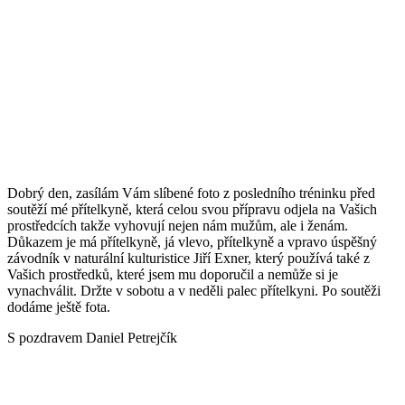
Dobrý den, zasílám Vám slíbené foto z posledního tréninku před
soutěží mé přítelkyně, která celou svou přípravu odjela na Vašich
prostředcích takže vyhovují nejen nám mužům, ale i ženám.
Důkazem je má přítelkyně, já vlevo, přítelkyně a vpravo úspěšný
závodník v naturální kulturistice Jiří Exner, který používá také z
Vašich prostředků, které jsem mu doporučil a nemůže si je
vynachválit. Držte v sobotu a v neděli palec přítelkyni. Po soutěži
dodáme ještě fota.
S pozdravem Daniel Petrejčík