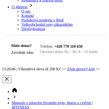
O nás
Kontakt
Podniková prodejna v Brně
Velkoobchodní ceny zákazníkům
Důvěryhodnost
Zavolejte nám.
Máte dotaz?
Telefon:
+420 770 110 650
Otevírací doba:
Po – Pá: 8 – 15 hodin
Zavolejte nám.
13:26:06
| Víkendová sleva až 200 Kč >>
Zjisti slevový kód
<<
Magazín o zdravém životním stylu, fitness a cvičení |
4FITNESS