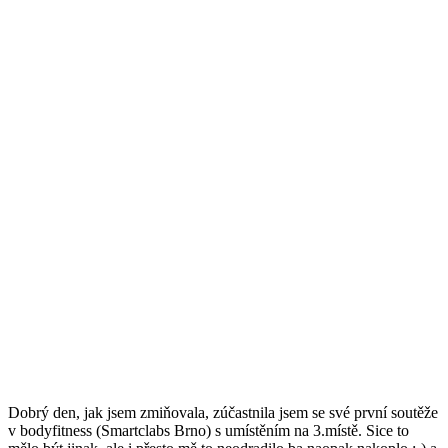
Dobrý den, jak jsem zmiňovala, zúčastnila jsem se své první soutěže
v bodyfitness (Smartclabs Brno) s umístěním na 3.místě. Sice to
mělo být jinak, ale i přesto mě to neodradilo ba naopak nakoplo ;-) a
budu pokud budu zdravá a okolnosti dají pokračovat. Chtěla bych