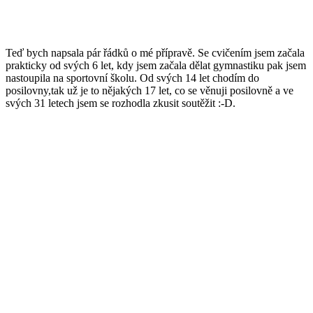
Teď bych napsala pár řádků o mé přípravě. Se cvičením jsem začala
prakticky od svých 6 let, kdy jsem začala dělat gymnastiku pak jsem
nastoupila na sportovní školu. Od svých 14 let chodím do
posilovny,tak už je to nějakých 17 let, co se věnuji posilovně a ve
svých 31 letech jsem se rozhodla zkusit soutěžit :-D.