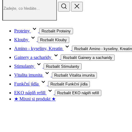
Proteiny
Rozbalit Proteiny
Klouby
Rozbalit Klouby
Amino - kyseliny, Kreatin
Rozbalit Amino - kyseliny, Kreatin
Gainery a sacharidy
Rozbalit Gainery a sacharidy
Stimulanty
Rozbalit Stimulanty
Vitalita imunita
Rozbalit Vitalita imunita
Funkční jídla
Rozbalit Funkční jídla
EKO náplň refill
Rozbalit EKO náplň refill
★ Mixni si produkt ★