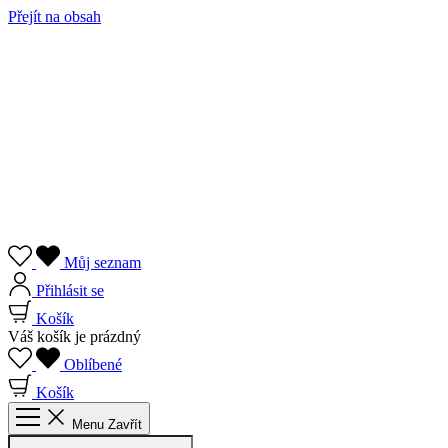
Přejít na obsah
Můj seznam
Přihlásit se
Košík
Váš košík je prázdný
Oblíbené
Košík
Menu
Zavřít