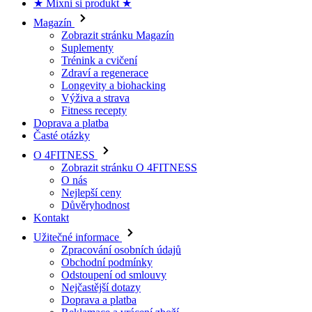
Zobrazit stránku Magazín
Suplementy
Trénink a cvičení
Zdraví a regenerace
Longevity a biohacking
Výživa a strava
Fitness recepty
Doprava a platba
Časté otázky
O 4FITNESS
Zobrazit stránku O 4FITNESS
O nás
Nejlepší ceny
Důvěryhodnost
Kontakt
Užitečné informace
Zpracování osobních údajů
Obchodní podmínky
Odstoupení od smlouvy
Nejčastější dotazy
Doprava a platba
Reklamace a vrácení zboží
O 4fitness