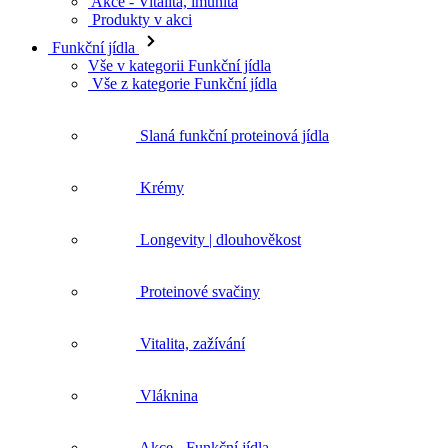
Akce - Vitalita, imunita
Produkty v akci
Funkční jídla
Vše v kategorii Funkční jídla
Vše z kategorie Funkční jídla
Slaná funkční proteinová jídla
Krémy
Longevity | dlouhověkost
Proteinové svačiny
Vitalita, zažívání
Vláknina
Akce - Funkční jídla