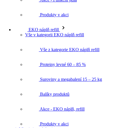
Produkty v akci
EKO náplň refill
Vše v kategorii EKO náplň refill
Vše z kategorie EKO náplň refill
Proteiny levné 60 – 85 %
Suroviny a megabalení 15 – 25 kg
Balíky produktů
Akce - EKO náplň, refill
Produkty v akci
★ Mixni si produkt ★
Magazín