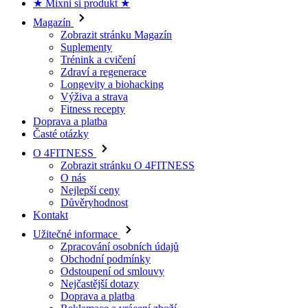
Suplementy
Trénink a cvičení
Zdraví a regenerace
Longevity a biohacking
Výživa a strava
Fitness recepty
Doprava a platba
Časté otázky
O 4FITNESS
Zobrazit stránku O 4FITNESS
O nás
Nejlepší ceny
Důvěryhodnost
Kontakt
Užitečné informace
Zpracování osobních údajů
Obchodní podmínky
Odstoupení od smlouvy
Nejčastější dotazy
Doprava a platba
Reklamace a vrácení zboží
O 4fitness
O nás
Kontakt