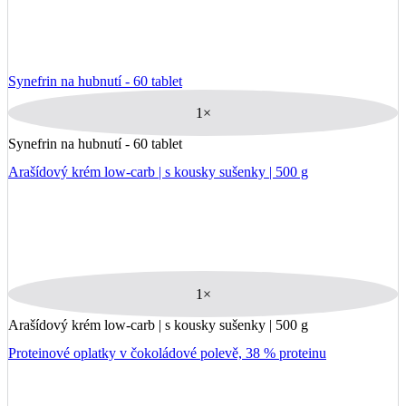
Synefrin na hubnutí - 60 tablet
1×
Synefrin na hubnutí - 60 tablet
Arašídový krém low-carb | s kousky sušenky | 500 g
1×
Arašídový krém low-carb | s kousky sušenky | 500 g
Proteinové oplatky v čokoládové polevě, 38 % proteinu