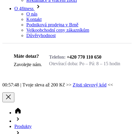
Podniková prodejna v Brně
Velkoobchodní ceny zákazníkům
Důvěryhodnost
Zavolejte nám.
Máte dotaz?
Telefon:
+420 770 110 650
Otevírací doba:
Po – Pá: 8 – 15 hodin
Zavolejte nám.
00:57:48
| Tvoje sleva až 200 Kč >>
Zjisti slevový kód
<<
Produkty
EKO náplň refill
Balíky produktů