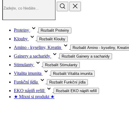
Proteiny
Rozbalit Proteiny
Klouby
Rozbalit Klouby
Amino - kyseliny, Kreatin
Rozbalit Amino - kyseliny, Kreatin
Gainery a sacharidy
Rozbalit Gainery a sacharidy
Stimulanty
Rozbalit Stimulanty
Vitalita imunita
Rozbalit Vitalita imunita
Funkční jídla
Rozbalit Funkční jídla
EKO náplň refill
Rozbalit EKO náplň refill
★ Mixni si produkt ★