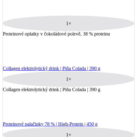
1×
Proteinové oplatky v čokoládové polevě, 38 % proteinu
Collagen elektrolytický drink | Piña Colada | 390 g
1×
Collagen elektrolytický drink | Piña Colada | 390 g
Proteinové palačinky 78 % | High-Protein | 450 g
1×
Proteinové palačinky 78 % | High-Protein | 450 g
Proteinová čokoláda s křupinkami | LOW-CARB 15 g