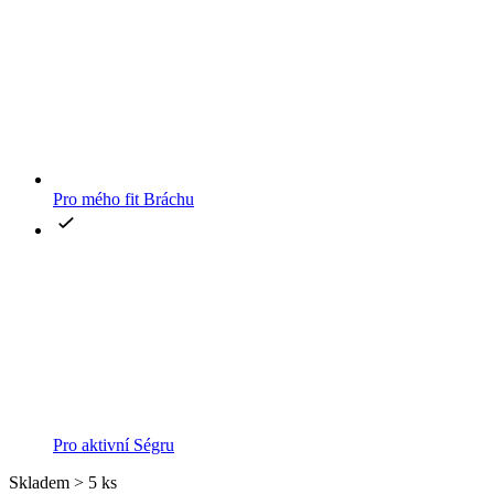
Pro mého fit Bráchu
Pro aktivní Ségru
Skladem > 5 ks
Původní cena
1 698 Kč
Cena
1 358 Kč