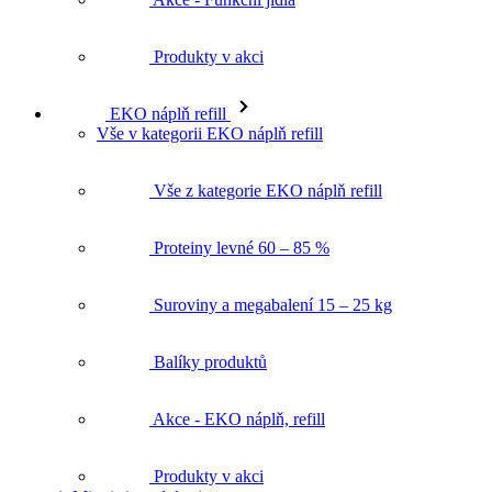
EKO náplň refill
Vše v kategorii EKO náplň refill
Vše z kategorie EKO náplň refill
Proteiny levné 60 – 85 %
Suroviny a megabalení 15 – 25 kg
Balíky produktů
Akce - EKO náplň, refill
Produkty v akci
★ Mixni si produkt ★
Magazín
Zobrazit stránku Magazín