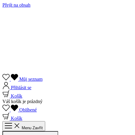
Přejít na obsah
Můj seznam
Přihlásit se
Košík
Váš košík je prázdný
Oblíbené
Košík
Menu
Zavřít