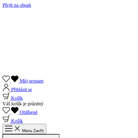
Přejít na obsah
Můj seznam
Přihlásit se
Košík
Váš košík je prázdný
Oblíbené
Košík
Menu
Zavřít