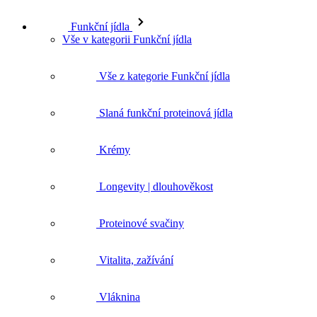
Funkční jídla
Vše v kategorii Funkční jídla
Vše z kategorie Funkční jídla
Slaná funkční proteinová jídla
Krémy
Longevity | dlouhověkost
Proteinové svačiny
Vitalita, zažívání
Vláknina
Akce - Funkční jídla