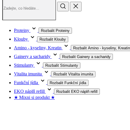
Proteiny
Rozbalit Proteiny
Klouby
Rozbalit Klouby
Amino - kyseliny, Kreatin
Rozbalit Amino - kyseliny, Kreatin
Gainery a sacharidy
Rozbalit Gainery a sacharidy
Stimulanty
Rozbalit Stimulanty
Vitalita imunita
Rozbalit Vitalita imunita
Funkční jídla
Rozbalit Funkční jídla
EKO náplň refill
Rozbalit EKO náplň refill
★ Mixni si produkt ★