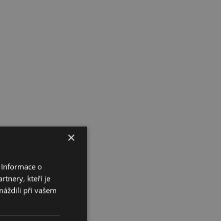
×
 Informace o
tnery, kteří je
máždili při vašem