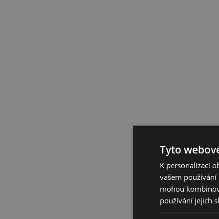
Tyto webové
K personalizaci 
vašem používání n
mohou kombinovat
používání jejich 