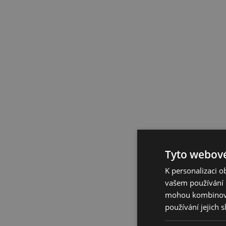
Tyto webové
K personalizaci 
vašem používání n
mohou kombinovat
používání jejich 