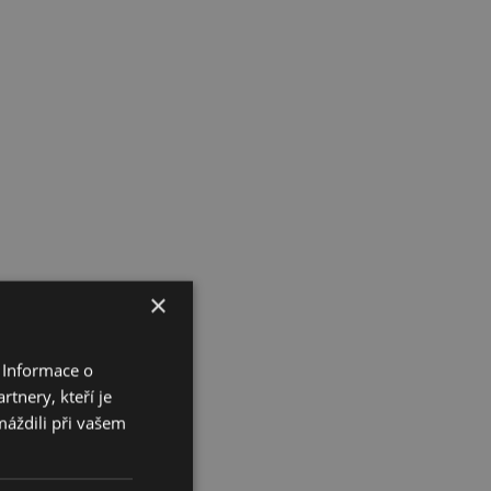
×
 Informace o
tnery, kteří je
máždili při vašem