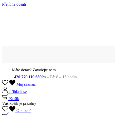
Přejít na obsah
Máte dotaz? Zavolejte nám.
+420 770 110 650
Po – Pá: 8 – 15 hodin
Můj seznam
Přihlásit se
Košík
Váš košík je prázdný
Oblíbené