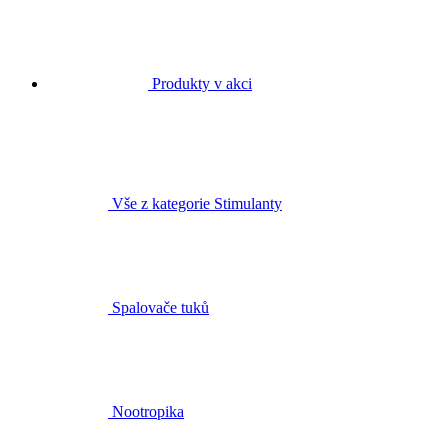
Produkty v akci
Vše z kategorie Stimulanty
Spalovače tuků
Nootropika