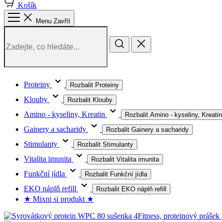
Košík
Menu
Zavřít
Proteiny
Rozbalit Proteiny
Klouby
Rozbalit Klouby
Amino - kyseliny, Kreatin
Rozbalit Amino - kyseliny, Kreatin
Gainery a sacharidy
Rozbalit Gainery a sacharidy
Stimulanty
Rozbalit Stimulanty
Vitalita imunita
Rozbalit Vitalita imunita
Funkční jídla
Rozbalit Funkční jídla
EKO náplň refill
Rozbalit EKO náplň refill
★ Mixni si produkt ★