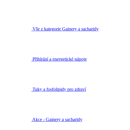
Vše z kategorie Gainery a sacharidy
Přibírání a energetické nápoje
Tuky a fosfolipidy pro zdraví
Akce - Gainery a sacharidy