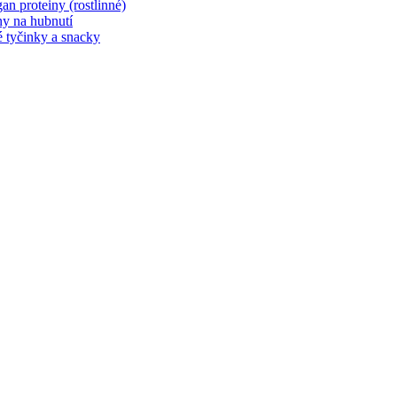
an proteiny (rostlinné)
ny na hubnutí
é tyčinky a snacky