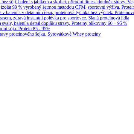
Veg
Protei
Proteinov
Slaná proteinová jídla
Proteiny bílkoviny 60 – 95 %
Protein 85 - 95%
Syrovátkové Whey proteiny