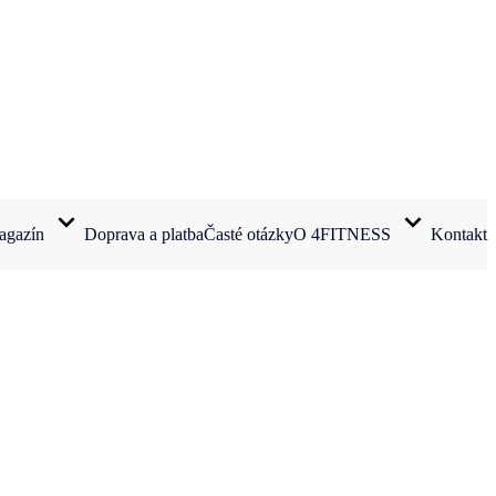
agazín
Doprava a platba
Časté otázky
O 4FITNESS
Kontakt