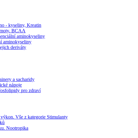
o - kyseliny, Kreatin
BCAA
enciální aminokyseliny
ní aminokyseliny
ejich deriváty
ainery a sacharidy
tické nápoje
osfolipidy pro zdraví
Vše z kategorie Stimulanty
uků
Nootropika