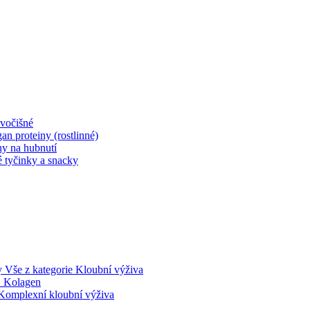
ivočišné
an proteiny (rostlinné)
ny na hubnutí
é tyčinky a snacky
Vše z kategorie Kloubní výživa
Kolagen
Komplexní kloubní výživa