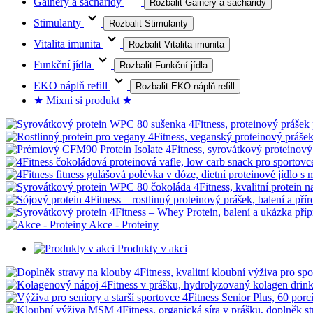
Gainery a sacharidy
Rozbalit Gainery a sacharidy
Stimulanty
Rozbalit Stimulanty
Vitalita imunita
Rozbalit Vitalita imunita
Funkční jídla
Rozbalit Funkční jídla
EKO náplň refill
Rozbalit EKO náplň refill
★ Mixni si produkt ★
Akce - Proteiny
Produkty v akci