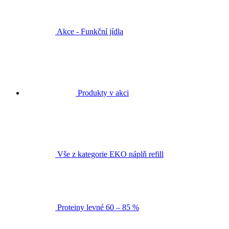
Akce - Funkční jídla
Produkty v akci
Vše z kategorie EKO náplň refill
Proteiny levné 60 – 85 %