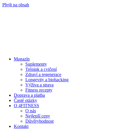
Přejít na obsah
Magazín
Suplementy
Trénink a cvičení
Zdraví a regenerace
Longevity a biohacking
Výživa a strava
Fitness recepty
Doprava a platba
Časté otázky
O 4FITNESS
O nás
Nejlepší ceny
Důvěryhodnost
Kontakt