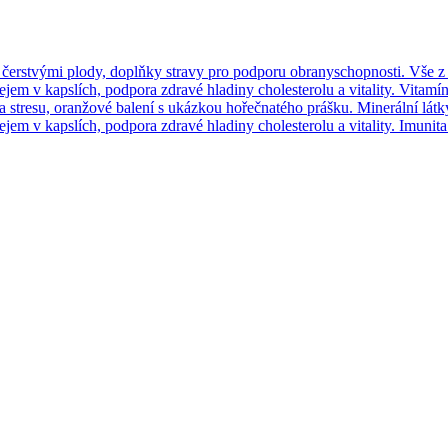
Vše z 
Vitamín
Minerální látk
Imunita