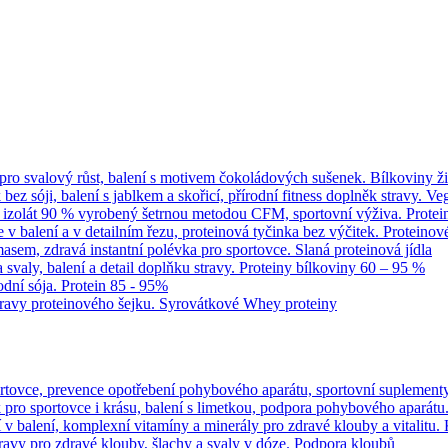
Bílkoviny ž
Veg
Protei
Proteinov
Slaná proteinová jídla
Proteiny bílkoviny 60 – 95 %
Protein 85 - 95%
Syrovátkové Whey proteiny
Podpora kloubů