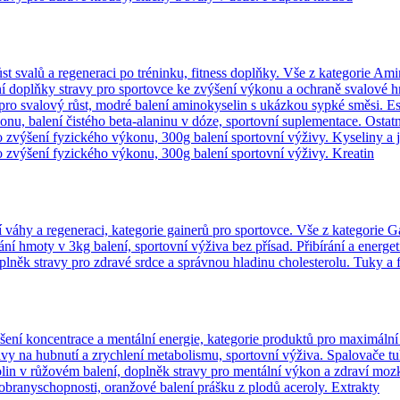
Vše z kategorie Amin
Es
Ostat
Kyseliny a j
Kreatin
Vše z kategorie G
Přibírání a energe
Tuky a f
Spalovače t
Extrakty