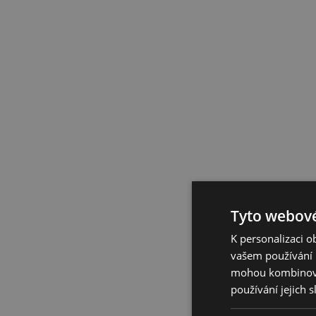
Tyto webové
K personalizaci 
vašem používání n
mohou kombinovat
používání jejich 