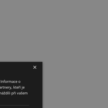
×
 Informace o
tnery, kteří je
máždili při vašem