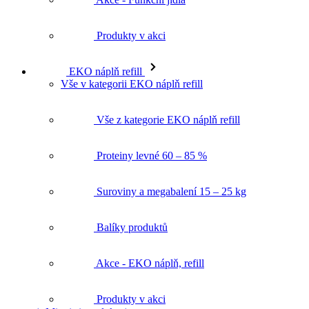
Produkty v akci
EKO náplň refill
Vše v kategorii EKO náplň refill
Vše z kategorie EKO náplň refill
Proteiny levné 60 – 85 %
Suroviny a megabalení 15 – 25 kg
Balíky produktů
Akce - EKO náplň, refill
Produkty v akci
★ Mixni si produkt ★
Magazín