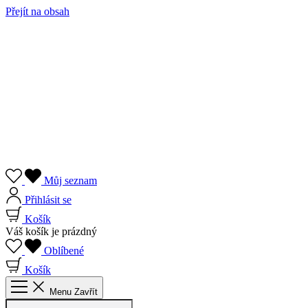
Přejít na obsah
Můj seznam
Přihlásit se
Košík
Váš košík je prázdný
Oblíbené
Košík
Menu
Zavřít