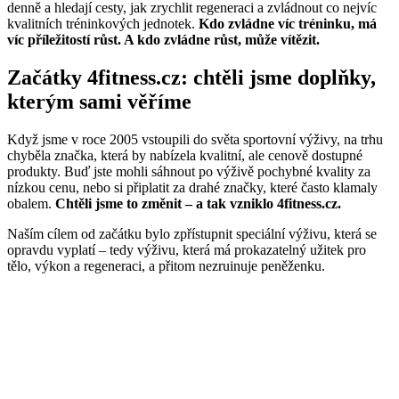
víc příležitostí růst. A kdo zvládne růst, může vítězit.
Začátky 4fitness.cz: chtěli jsme doplňky,
kterým sami věříme
Když jsme v roce 2005 vstoupili do světa sportovní výživy, na trhu
chyběla značka, která by nabízela kvalitní, ale cenově dostupné
produkty. Buď jste mohli sáhnout po výživě pochybné kvality za
nízkou cenu, nebo si připlatit za drahé značky, které často klamaly
obalem.
Chtěli jsme to změnit – a tak vzniklo 4fitness.cz.
Naším cílem od začátku bylo zpřístupnit speciální výživu, která se
opravdu vyplatí – tedy výživu, která má prokazatelný užitek pro
tělo, výkon a regeneraci, a přitom nezruinuje peněženku.