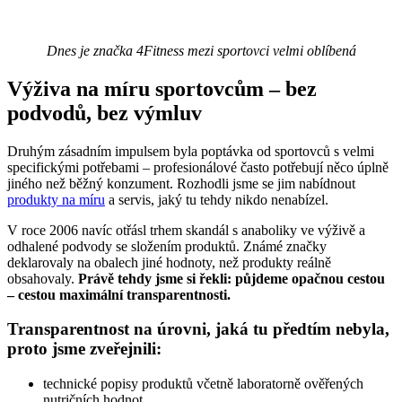
Dnes je značka 4Fitness mezi sportovci velmi oblíbená
Výživa na míru sportovcům – bez
podvodů, bez výmluv
Druhým zásadním impulsem byla poptávka od sportovců s velmi
specifickými potřebami – profesionálové často potřebují něco úplně
jiného než běžný konzument. Rozhodli jsme se jim nabídnout
produkty na míru
a servis, jaký tu tehdy nikdo nenabízel.
V roce 2006 navíc otřásl trhem skandál s anaboliky ve výživě a
odhalené podvody se složením produktů. Známé značky
deklarovaly na obalech jiné hodnoty, než produkty reálně
obsahovaly.
Právě tehdy jsme si řekli: půjdeme opačnou cestou
– cestou maximální transparentnosti.
Transparentnost na úrovni, jaká tu předtím nebyla,
proto jsme zveřejnili:
technické popisy produktů včetně laboratorně ověřených
nutričních hodnot
informace o obsahu laktózy, lepku, vlákniny, sodíku a dalších
složkách