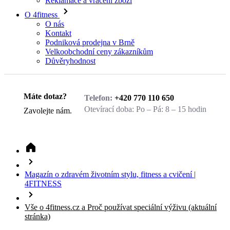
O nás
Kontakt
Podniková prodejna v Brně
Velkoobchodní ceny zákazníkům
Důvěryhodnost
Zavolejte nám.
Máte dotaz?
Telefon:
+420 770 110 650
Otevírací doba:
Po – Pá: 8 – 15 hodin
Zavolejte nám.
Magazín o zdravém životním stylu, fitness a cvičení |
4FITNESS
Vše o 4fitness.cz a Proč používat speciální výživu
(aktuální
stránka)
Vše o 4fitness.cz a Proč