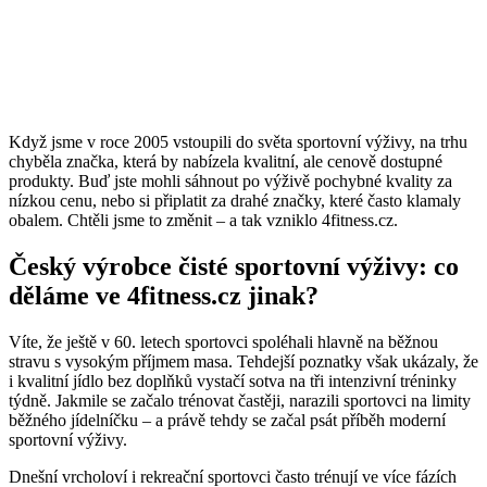
Když jsme v roce 2005 vstoupili do světa sportovní výživy, na trhu
chyběla značka, která by nabízela kvalitní, ale cenově dostupné
produkty. Buď jste mohli sáhnout po výživě pochybné kvality za
nízkou cenu, nebo si připlatit za drahé značky, které často klamaly
obalem. Chtěli jsme to změnit – a tak vzniklo 4fitness.cz.
Český výrobce čisté sportovní výživy: co
děláme ve 4fitness.cz jinak?
Víte, že ještě v 60. letech sportovci spoléhali hlavně na běžnou
stravu s vysokým příjmem masa. Tehdejší poznatky však ukázaly, že
i kvalitní jídlo bez doplňků vystačí sotva na tři intenzivní tréninky
týdně. Jakmile se začalo trénovat častěji, narazili sportovci na limity
běžného jídelníčku – a právě tehdy se začal psát příběh moderní
sportovní výživy.
Dnešní vrcholoví i rekreační sportovci často trénují ve více fázích
denně a hledají cesty, jak zrychlit regeneraci a zvládnout co nejvíc
kvalitních tréninkových jednotek.
Kdo zvládne víc tréninku, má