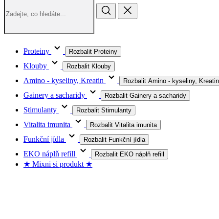
Proteiny
Rozbalit Proteiny
Klouby
Rozbalit Klouby
Amino - kyseliny, Kreatin
Rozbalit Amino - kyseliny, Kreatin
Gainery a sacharidy
Rozbalit Gainery a sacharidy
Stimulanty
Rozbalit Stimulanty
Vitalita imunita
Rozbalit Vitalita imunita
Funkční jídla
Rozbalit Funkční jídla
EKO náplň refill
Rozbalit EKO náplň refill
★ Mixni si produkt ★