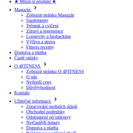
Zobrazit stránku Magazín
Suplementy
Trénink a cvičení
Zdraví a regenerace
Longevity a biohacking
Výživa a strava
Fitness recepty
Doprava a platba
Časté otázky
O 4FITNESS
Zobrazit stránku O 4FITNESS
O nás
Nejlepší ceny
Důvěryhodnost
Kontakt
Užitečné informace
Zpracování osobních údajů
Obchodní podmínky
Odstoupení od smlouvy
Nejčastější dotazy
Doprava a platba
Reklamace a vrácení zboží
O 4fitness