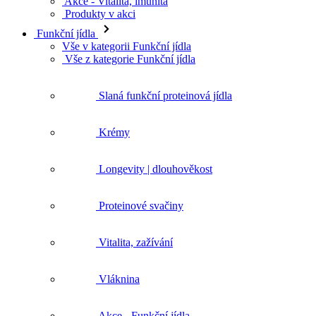
Akce - Vitalita, imunita
Produkty v akci
Funkční jídla
Vše v kategorii Funkční jídla
Vše z kategorie Funkční jídla
Slaná funkční proteinová jídla
Krémy
Longevity | dlouhověkost
Proteinové svačiny
Vitalita, zažívání
Vláknina
Akce - Funkční jídla