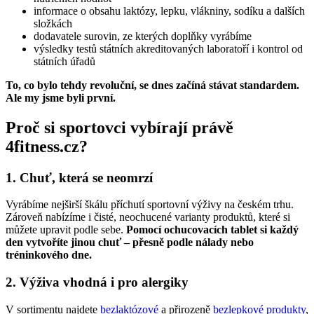
dodavatele surovin, ze kterých doplňky vyrábíme
výsledky testů státních akreditovaných laboratoří i kontrol od
státních úřadů
To, co bylo tehdy revoluční, se dnes začíná stávat standardem.
Ale my jsme byli první.
Proč si sportovci vybírají právě
4fitness.cz?
1. Chuť, která se neomrzí
Vyrábíme nejširší škálu příchutí sportovní výživy na českém trhu.
Zároveň nabízíme i čisté, neochucené varianty produktů, které si
můžete upravit podle sebe.
Pomocí ochucovacích tablet si každý
den vytvoříte jinou chuť – přesně podle nálady nebo
tréninkového dne.
2. Výživa vhodná i pro alergiky
V sortimentu najdete
bezlaktózové
a přirozeně
bezlepkové produkty
,
které ocení nejen sportovci s intolerancemi. Tyto varianty si
zachovávají plnou funkčnost, ale neobsahují alergeny, které běžně