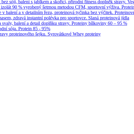
Veg
Protei
Proteinov
Slaná proteinová jídla
Proteiny bílkoviny 60 – 95 %
Protein 85 - 95%
Syrovátkové Whey proteiny