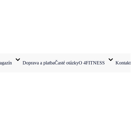
agazín
Doprava a platba
Časté otázky
O 4FITNESS
Kontakt