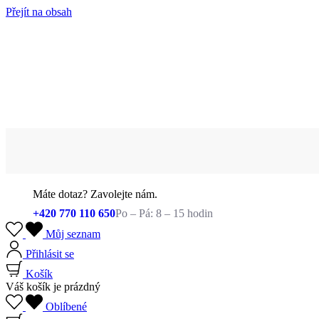
Přejít na obsah
Máte dotaz? Zavolejte nám.
+420 770 110 650
Po – Pá: 8 – 15 hodin
Můj seznam
Přihlásit se
Košík
Váš košík je prázdný
Oblíbené