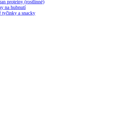
an proteiny (rostlinné)
ny na hubnutí
é tyčinky a snacky