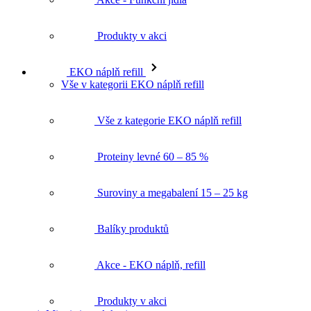
Produkty v akci
EKO náplň refill
Vše v kategorii EKO náplň refill
Vše z kategorie EKO náplň refill
Proteiny levné 60 – 85 %
Suroviny a megabalení 15 – 25 kg
Balíky produktů
Akce - EKO náplň, refill
Produkty v akci
★ Mixni si produkt ★
Magazín