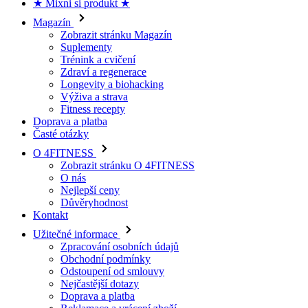
Zobrazit stránku Magazín
Suplementy
Trénink a cvičení
Zdraví a regenerace
Longevity a biohacking
Výživa a strava
Fitness recepty
Doprava a platba
Časté otázky
O 4FITNESS
Zobrazit stránku O 4FITNESS
O nás
Nejlepší ceny
Důvěryhodnost
Kontakt
Užitečné informace
Zpracování osobních údajů
Obchodní podmínky
Odstoupení od smlouvy
Nejčastější dotazy
Doprava a platba
Reklamace a vrácení zboží
O 4fitness