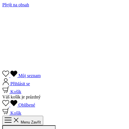
Přejít na obsah
Můj seznam
Přihlásit se
Košík
Váš košík je prázdný
Oblíbené
Košík
Menu
Zavřít