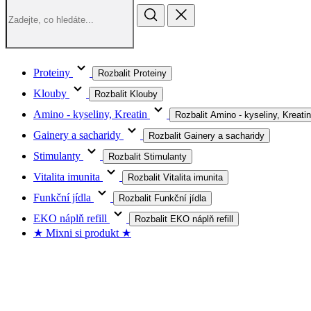
Proteiny
Rozbalit Proteiny
Klouby
Rozbalit Klouby
Amino - kyseliny, Kreatin
Rozbalit Amino - kyseliny, Kreatin
Gainery a sacharidy
Rozbalit Gainery a sacharidy
Stimulanty
Rozbalit Stimulanty
Vitalita imunita
Rozbalit Vitalita imunita
Funkční jídla
Rozbalit Funkční jídla
EKO náplň refill
Rozbalit EKO náplň refill
★ Mixni si produkt ★