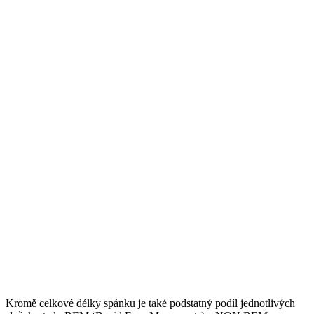
Kromě celkové délky spánku je také podstatný podíl jednotlivých
složek - tedy REM (Rapid Eyes Movements) a NON REM.
Přestože fáze REM zaujímá podle výzkumů cca 25% z celkové