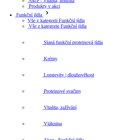
Akce - Vitalita, imunita
Produkty v akci
Funkční jídla
Vše v kategorii Funkční jídla
Vše z kategorie Funkční jídla
Slaná funkční proteinová jídla
Krémy
Longevity | dlouhověkost
Proteinové svačiny
Vitalita, zažívání
Vláknina
Akce - Funkční jídla