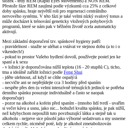
doby spánku, hraje největší roli pro regeneraci centrálního
nervového systému. V této fázi je také velmi nízký svalový tonus a
může docházet k trénování geneticky vložených pohybových
programů, které se nám pak v běžném životě zcela automaticky
aktivují.
Mezi základní doporučení tzv. spánkové hygieny patří:
- pravidelnost - snažte se uléhat a vstávat ve stejnou dobu (a to i o
víkendech!)
- pokud to prostor Vašeho bydlení dovolí, používejte postel jen ke
spaní a k sexu
- v ložnici je doporučována nižší teplota (16 - 20 stupňů C), ticho,
tma a ideálně zařídit ložnici podle
Feng Shui
- jděte ulehnout, až když se cítíte ospalý/á
- necvičte ani se nepřejídejte cca 3 hodiny před spaním
- nespěte přes den (u velmi intenzívně trénujících jedinců se potřeba
denního spánku posuzuje individuálně a často se naopak
doporučuje)
- pozor na alkohol a kofein před spaním - (mnoho lidí tvrdí - uvařím
si večer kávu a usnu, jako nic... bohužel kvalita spánku, je pak nižší,
než kdybychom nepoužili tuto povzbuzující látku a stejně tak u
alkoholu - nejprve sice působí jako výborné sedativum a my usneme
celkem rychle, nicméně poté, kdy je alkohol zmetabolizován
dochází k málo hlubokému, nekvalitnímu spánku)
U sportovců může úroveň kvality spánku (a případné poruchy jako