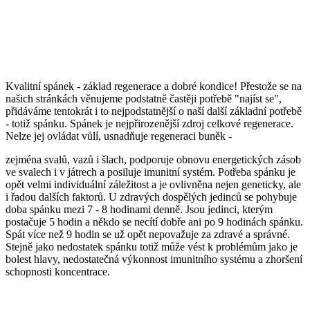
Kvalitní spánek - základ regenerace a dobré kondice! Přestože se na
našich stránkách věnujeme podstatně častěji potřebě "najíst se",
přidáváme tentokrát i to nejpodstatnější o naší další základní potřebě
- totiž spánku. Spánek je nejpřirozenější zdroj celkové regenerace.
Nelze jej ovládat vůlí, usnadňuje regeneraci buněk -
zejména svalů, vazů i šlach, podporuje obnovu energetických zásob
ve svalech i v játrech a posiluje imunitní systém. Potřeba spánku je
opět velmi individuální záležitost a je ovlivněna nejen geneticky, ale
i řadou dalších faktorů. U zdravých dospělých jedinců se pohybuje
doba spánku mezi 7 - 8 hodinami denně. Jsou jedinci, kterým
postačuje 5 hodin a někdo se necítí dobře ani po 9 hodinách spánku.
Spát více než 9 hodin se už opět nepovažuje za zdravé a správné.
Stejně jako nedostatek spánku totiž může vést k problémům jako je
bolest hlavy, nedostatečná výkonnost imunitního systému a zhoršení
schopnosti koncentrace.