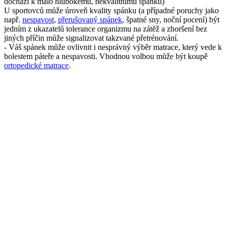
např.
nespavost
,
přerušovaný spánek
, špatné sny, noční pocení) být
jedním z ukazatelů tolerance organizmu na zátěž a zhoršení bez
jiných příčin může signalizovat takzvané přetrénování.
- Váš spánek může ovlivnit i nesprávný výběr matrace, který vede k
bolestem páteře a nespavosti. Vhodnou volbou může být koupě
ortopedické matrace
.