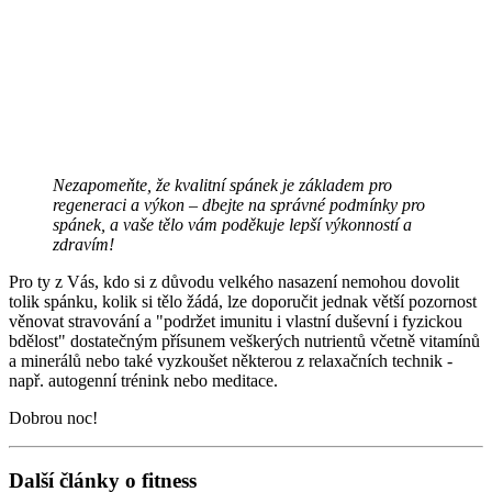
Nezapomeňte, že kvalitní spánek je základem pro
regeneraci a výkon – dbejte na správné podmínky pro
spánek, a vaše tělo vám poděkuje lepší výkonností a
zdravím!
Pro ty z Vás, kdo si z důvodu velkého nasazení nemohou dovolit
tolik spánku, kolik si tělo žádá, lze doporučit jednak větší pozornost
věnovat stravování a "podržet imunitu i vlastní duševní i fyzickou
bdělost" dostatečným přísunem veškerých nutrientů včetně vitamínů
a minerálů nebo také vyzkoušet některou z relaxačních technik -
např. autogenní trénink nebo meditace.
Dobrou noc!
Další články o fitness
Jak na efektivní regeneraci svalů po výkonu – tipy pro