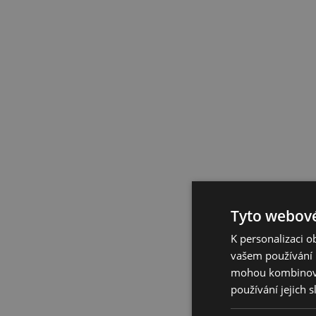
Tyto webové
K personalizaci 
vašem používání n
mohou kombinovat
používání jejich 