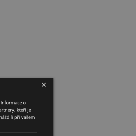
×
 Informace o
tnery, kteří je
máždili při vašem